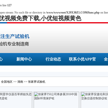
n line
127
open stream: No such file or directory in
/www/wwwroot/X29X30Z1.COM/func.php
on lin
小优视频免费下载,小优短视频黄色
心
新闻中心
行业动态
联系小优APP官
全
网的网址
>
全国地区
>>
湖南
>>
张家界
试验机