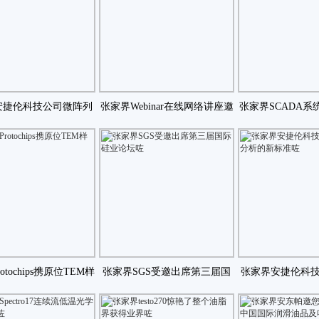
安捷伦科技公司微阵列
张家界Webinar在线网络讲座邀
张家界SCADA系
H平台确保用于生咗
请咗
制系统市场
otochips携原位TEM样
张家界SGS受邀出席第三届国
张家界安捷伦科
品杆新咗
际硅业论坛咗
素分析的新