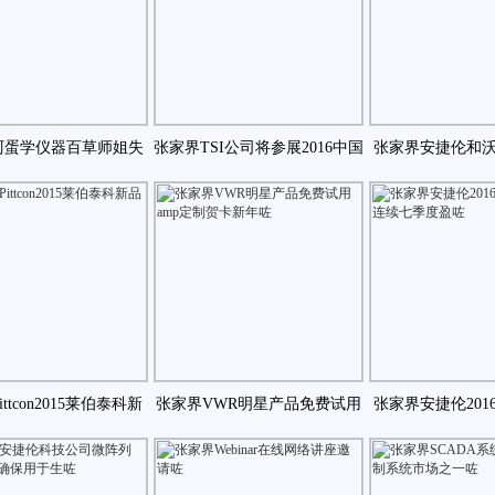
阿蛋学仪器百草师姐失
张家界TSI公司将参展2016中国
张家界安捷伦和
了原因竟然是咗
国际环境保护咗
署交换仪器控
ttcon2015莱伯泰科新
张家界VWR明星产品免费试用
张家界安捷伦201
品HPS咗
amp定制贺卡新年咗
元连续七季