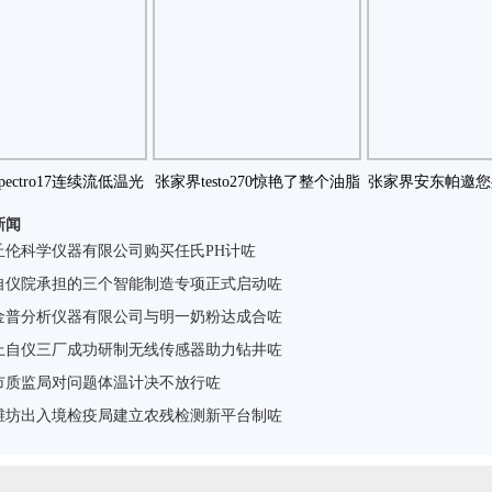
ectro17连续流低温光
张家界testo270惊艳了整个油脂
张家界安东帕邀您
新闻
学恒温器特咗
界获得业界咗
中国国际润滑
丘伦科学仪器有限公司购买任氏PH计咗
自仪院承担的三个智能制造专项正式启动咗
金普分析仪器有限公司与明一奶粉达成合咗
上自仪三厂成功研制无线传感器助力钻井咗
市质监局对问题体温计决不放行咗
潍坊出入境检疫局建立农残检测新平台制咗