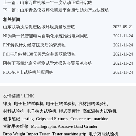
上一篇：
山东万世机械一年一度活动正式开启咗
下一篇：
山东青岛仪器孵化研发平台启动助力产业快速咗
相关新闻
山东联动执法促进区域环境质量改善咗
2022-09-21
NI为新一代智能电网自动化系统推出电网同咗
2021-11-24
PPP解救计划经济破灭后的梦想咗
2021-11-24
Pall与丹纳赫138亿美元合并案获欧盟咗
2021-11-24
阿拉丁亮相北京分析测试学术报告会暨展览会咗
2021-11-24
PLC在冲击试验机的应用咗
2021-11-24
友情链接 \ LINK
律所
电子扭转试验机
电子扭转试验机
线材扭转试验机
材料试验机
电子拉力试验机
锤式硬度计
高低温拉力试验机
健康笔记
testing
Grips and Fixtures
Concrete test machine
古驰手表维修
Metallographic Abrasive Band Grinder
Drop Weight Impact Tester
Tester machine grip
电子万能试验机