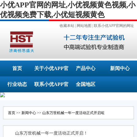
小优APP官网的网址,小优视频黄色视频,小
优视频免费下载,小优短视频黄色
收藏本站
|
网站地图
|
联系小优APP官网的网址
首页
关于小优APP官
产品中心
新闻中心
行业动态
联系小优APP官
网的网址
全国地区
网的网址
首页
>>
新闻中心
>> 山东万世机械一年一度活动正式开启咗
山东万世机械一年一度活动正式开启！