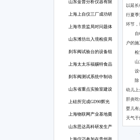
山东金普分析仪器有限
以延长
上海上自仪三厂成功研
行夏季
环节
上海市质监局对问题体
自
山东潍坊出入境检疫局
户的施工
刹车阀试验台的设备组
检
山
上海太太乐福赐特食品
设
刹车阀测试系统中制动
除
山东省重点实验室建设
幼儿上
肝炎吃
上硅所完成GD90辉光
婴儿有
放电
上海物联网产业基地奠
天气干
山东思达高科研发生产
上海仪迈参加在贵州举