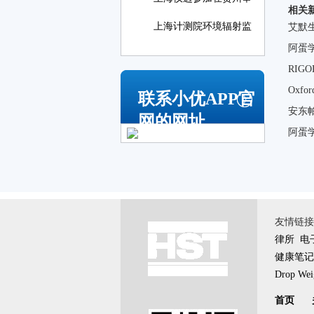
相关
上海计测院环境辐射监
艾默
阿蛋
RI
Oxfo
联系小优APP官
安东
网的网址
阿蛋
友情链接 \
律所
电
健康笔记
Drop Weig
首页