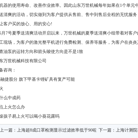
机器的使用寿命、改善作业效率。因此山东万世机械每年如果在1个
送清爽的活动，切实做到为客户提供从售前、售中到售后全程的无忧服务
，让客户买的放心、用的安心!
6月7号夏季送清爽活动开启以来，万世机械的夏季送清爽小组带着对客户
现场，为客户的激光整平机进行免费检测、保养等服务，为客户在
查油泵的运转方向和箭头唆使方向是不是1致
东万世机械科技有限公司
备咨询：
 融捷股分 旗下甲基卡锂矿具有复产可能
火
什么中成药
点上火怎么办
燥孩子易上火可以喝小葵花露吗
上一篇：
上海超8成口罩检测显示过滤效率低于90咗
下一篇：
上海计测院