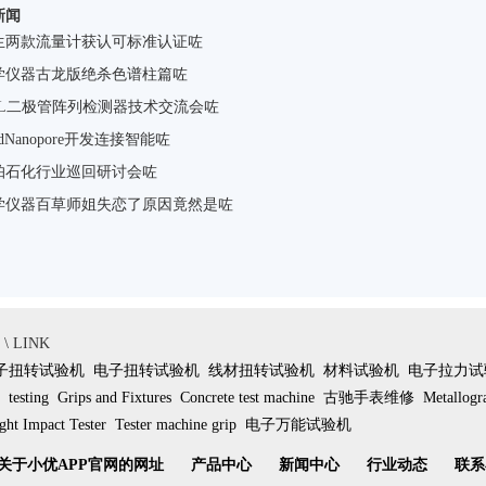
新闻
生两款流量计获认可标准认证咗
学仪器古龙版绝杀色谱柱篇咗
GOL二极管阵列检测器技术交流会咗
rdNanopore开发连接智能咗
帕石化行业巡回研讨会咗
学仪器百草师姐失恋了原因竟然是咗
 LINK
子扭转试验机
电子扭转试验机
线材扭转试验机
材料试验机
电子拉力试
testing
Grips and Fixtures
Concrete test machine
古驰手表维修
Metallogr
ht Impact Tester
Tester machine grip
电子万能试验机
关于小优APP官网的网址
产品中心
新闻中心
行业动态
联系