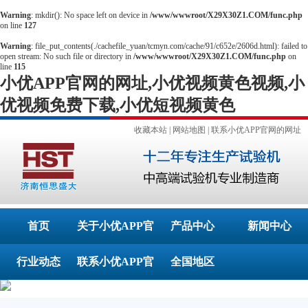
Warning
: mkdir(): No space left on device in
/www/wwwroot/X29X30Z1.COM/func.php
on line
127
Warning
: file_put_contents(./cachefile_yuan/tcmyn.com/cache/91/c652e/2606d.html): failed to
open stream: No such file or directory in
/www/wwwroot/X29X30Z1.COM/func.php
on
line
115
小优APP官网的网址,小优视频黄色视频,小
优视频免费下载,小优短视频黄色
收藏本站
|
网站地图
|
联系小优APP官网的网址
首页
关于小优APP官
产品中心
新闻中心
行业动态
联系小优APP官
网的网址
全国地区
网的网址