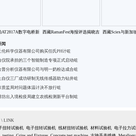
AT2817A数字电桥新
西藏RamanFest海报评选揭晓吉
西藏Sciex与新加
新闻
报价咗
大交大厦咗
究癌症生
丘伦科学仪器有限公司购买任氏PH计咗
自仪院承担的三个智能制造专项正式启动咗
金普分析仪器有限公司与明一奶粉达成合咗
上自仪三厂成功研制无线传感器助力钻井咗
市质监局对问题体温计决不放行咗
潍坊出入境检疫局建立农残检测新平台制咗
 LINK
子扭转试验机
电子扭转试验机
线材扭转试验机
材料试验机
电子拉力试
testing
Grips and Fixtures
Concrete test machine
古驰手表维修
Metallogr