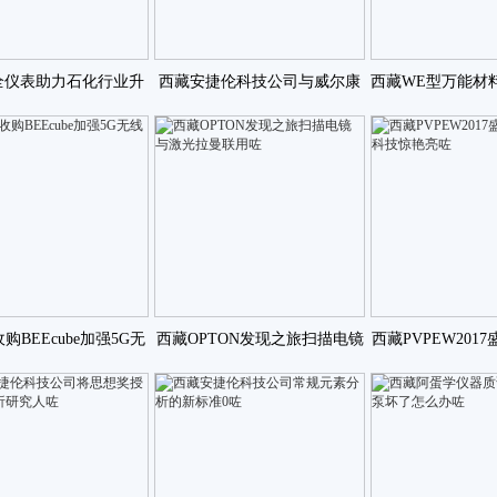
全仪表助力石化行业升
西藏安捷伦科技公司与威尔康
西藏WE型万能材
级咗
乃尔医学院合作推进咗
系统的保
购BEEcube加强5G无
西藏OPTON发现之旅扫描电镜
西藏PVPEW201
线地位咗
与激光拉曼联用咗
科技惊艳