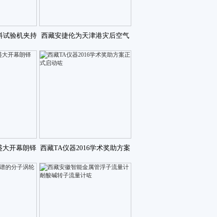
料试验机夹持
西藏安捷伦为天津港灾后空气
护咗
质量监测保驾护航咗
7盛大开幕朗铎
西藏TA仪器2016学术奖助方案
亮咗
正式启动咗