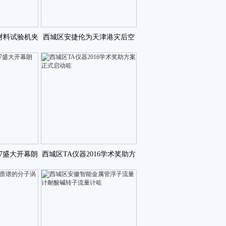
材料试验机夹
西城区安捷伦为天津港灾后空
保护咗
气质量监测保驾护航咗
17盛大开幕朗
西城区TA仪器2016学术奖助方
艳亮咗
案正式启动咗