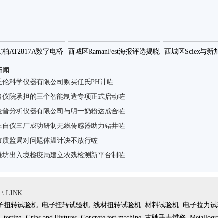
柏AT2817A数字电桥
西城区RamanFest海报评选揭晓
西城区Sciex与新
新闻
新报价咗
吉大交大厦咗
研究癌症
丘伦科学仪器有限公司购买任氏PH计咗
自仪院承担的三个智能制造专项正式启动咗
金普分析仪器有限公司与明一奶粉达成合咗
上自仪三厂成功研制无线传感器助力钻井咗
市质监局对问题体温计决不放行咗
潍坊出入境检疫局建立农残检测新平台制咗
 LINK
子扭转试验机
电子扭转试验机
线材扭转试验机
材料试验机
电子拉力试
testing
Grips and Fixtures
Concrete test machine
古驰手表维修
Metallogr