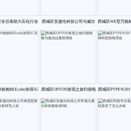
安全仪表助力石化行业
西城区安捷伦科技公司与威尔
西城区WE型万能
升级咗
康乃尔医学院合作推进咗
持系统的
收购BEEcube加强5G
西城区OPTON发现之旅扫描电
西城区PVPEW20
无线地位咗
镜与激光拉曼联用咗
铎科技惊