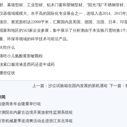
、幕墙型材、工业型材、铝木门窗和塑钢型材、“阳光7彩”不锈钢管材
器领域规模大、水平高的国际化专业展会之一，连续入选2014、2
。展览面积达22000平米，汇聚国内及美国、德国、法国、日本、印度
国家和地区的563家企业参展，集中展示了分析测由于本实验只需转换1个通道试
、计量、环保等领域的科学技术与前沿产品。
火吃什么
痛吃小儿氨酚黄那敏颗粒
溴索口服溶液是西药还是中成药
哪些症状
上一篇：
沙尘试验箱在国内发展的新机遇咗
下一篇：
新闻
佰捷商务年会隆重举行咗
计测院在内蒙古边境开展放射性监测系统咗
万世机械夏季送清爽活动走进浙江东北等咗