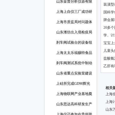
山东金普分析仪器有限
装潢型材
上海上自仪三厂成功研
国科学仪
牌会展项目
上海市质监局对问题体
20多个
山东潍坊出入境检疫局
学
刹车阀试验台的设备组
宝宝上
儿童头
上海太太乐福赐特食品
盐酸氨
刹车阀测试系统中制动
乙肝有
山东省重点实验室建设
上硅所完成GD90辉光
相关
放电
上海物联网产业基地奠
上海
上海
山东思达高科研发生产
山东
上海仪迈参加在贵州举