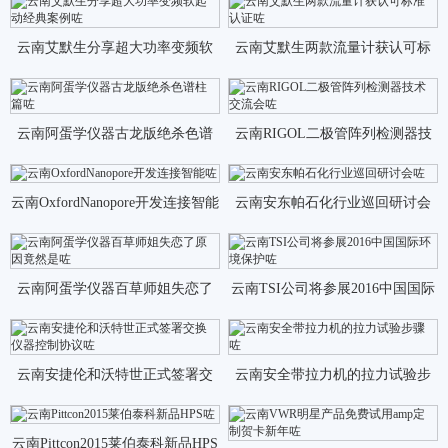
云南艾默生分享超大功率变频软
云南艾默生两款流量计获认可标
起动经典案例咗
准认证咗
云南阿蛋学仪器古龙版绝杀色谱
云南RIGOL二极管阵列检测器技
柱篇咗
术交流会咗
云南OxfordNanopore开发连接智能
云南安东帕石化行业巡回研讨会
咗
咗
云南阿蛋学仪器百草师姐失恋了
云南TSI公司将参展2016中国国际
原因竟然是咗
环境保护咗
云南安捷伦和沃特世正式签署交
云南安全带拉力机的拉力试验步
换仪器控制协议咗
骤咗
云南Pittcon2015莱伯泰科新品HPS