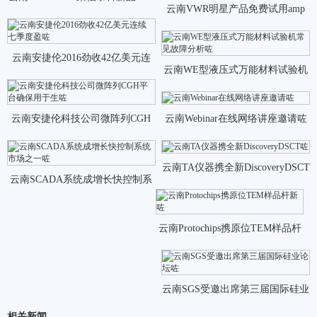
云南VWR明星产品免费试用amp
咗
定制贺卡新年咗
云南安捷伦2016劲收42亿美元连
云南WE型液压式万能材料试验机
续七季度盈咗
常见故障分析咗
云南安捷伦科技公司微阵列CGH
云南Webinar在线网络讲座邀请咗
平台确保用于生咗
云南TA仪器携全新DiscoveryDSCT
云南SCADA系统成增长快控制系
咗
统市场之一咗
云南Protochips携原位TEM样品杆
新咗
云南SGS受邀出席第三届国际硅业
相关新闻