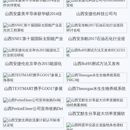
山西安森美半导体获华硕2014佳
山西安捷伦科技公司与
合作伙伴奖咗
10xGenomics宣咗
山西SNEC第十届国际太阳能产业
山西安东帕2017石油石化行业巡
及光伏工程展咗
回研讨会咗
山西安捷伦在京举办2015能源化
山西RoHS测试方法又发布
工行业前沿研咗
IEC62321咗
山西TESTMART携手GOO17参展
山西Thmorgan水生生物养殖系统
上海慕咗
TMG3咗
山西PerkinElmer公司宣布收购Del
山西艾默生分享超大功率变频软
咗
起动经典案例咗