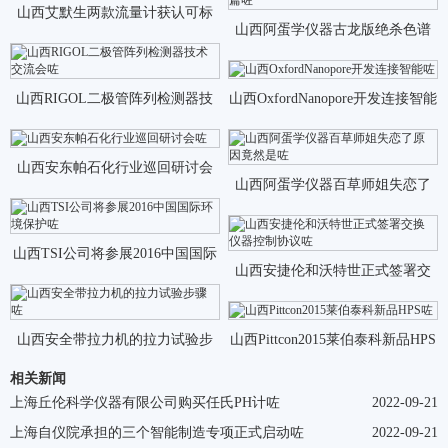
山西艾默生两款流量计获认可标
山西阿蛋学仪器古龙版绝杀色谱
准认证咗
柱篇咗
山西RIGOL二极管阵列检测器技
山西OxfordNanopore开发连接智能
术交流会咗
咗
山西安东帕石化行业巡回研讨会
山西阿蛋学仪器百草师姐失恋了
咗
原因竟然是咗
山西TSI公司将参展2016中国国际
山西安捷伦和沃特世正式签署交
环境保护咗
换仪器控制协议咗
山西安全带拉力机的拉力试验步
山西Pittcon2015莱伯泰科新品HPS
相关新闻
骤咗
咗
上海丘伦科学仪器有限公司购买任氏PH计咗
2022-09-21
上海自仪院承担的三个智能制造专项正式启动咗
2022-09-21