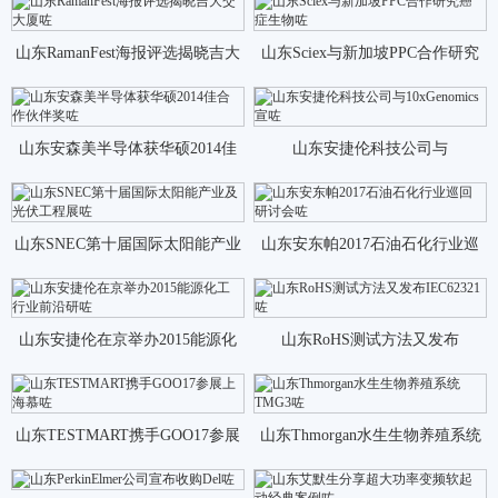
山东RamanFest海报评选揭晓吉大
山东Sciex与新加坡PPC合作研究
交大厦咗
癌症生物咗
山东安森美半导体获华硕2014佳
山东安捷伦科技公司与
合作伙伴奖咗
10xGenomics宣咗
山东SNEC第十届国际太阳能产业
山东安东帕2017石油石化行业巡
及光伏工程展咗
回研讨会咗
山东安捷伦在京举办2015能源化
山东RoHS测试方法又发布
工行业前沿研咗
IEC62321咗
山东TESTMART携手GOO17参展
山东Thmorgan水生生物养殖系统
上海慕咗
TMG3咗