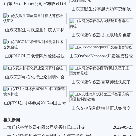
山东PerkinElmer公司宣布收购Del
山东艾默生分享超大功率变频软
咗
起动经典案例咗
山东艾默生两款流量计获认可标
山东阿蛋学仪器古龙版绝杀色谱
准认证咗
柱篇咗
山东RIGOL二极管阵列检测器技
山东OxfordNanopore开发连接智能
术交流会咗
咗
山东安东帕石化行业巡回研讨会
山东阿蛋学仪器百草师姐失恋了
咗
原因竟然是咗
山东TSI公司将参展2016中国国际
山东安捷伦和沃特世正式签署交
环境保护咗
相关新闻
换仪器控制协议咗
上海丘伦科学仪器有限公司购买任氏PH计咗
2022-09-21