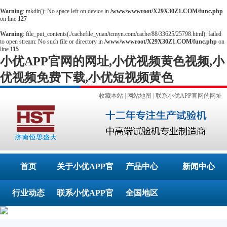
Warning
: mkdir(): No space left on device in
/www/wwwroot/X29X30Z1.COM/func.php
on line
127
Warning
: file_put_contents(./cachefile_yuan/tcmyn.com/cache/88/33625/25798.html): failed
to open stream: No such file or directory in
/www/wwwroot/X29X30Z1.COM/func.php
on
line
115
小优APP官网的网址,小优视频黄色视频,小
优视频免费下载,小优短视频黄色
收藏本站
|
网站地图
|
联系小优APP官网的网址
首页
关于小优APP官
产品中心
新闻中心
行业动态
联系小优APP官
网的网址
全国地区
网的网址