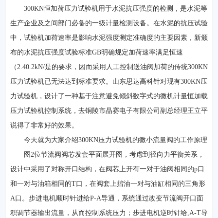
300KN恒加荷压力试验机用于水泥抗压强度的检测，是水泥等
生产企业及之间部门必备的一级计量检测设备。在水泥的抗压试验
中，试验机加荷速率是影响水泥强度测定准确度的主要因素，新颁
布的水泥抗压强度试验标准GB明确规定加荷速率满足恒速
（2.40.2kN/是的要求，因而采用人工控制送油阀加荷的传统300KN
压力试验机已无法达到标准要求。山东思达高科针对现有300KN压
力试验机，设计了一种基于注意避免倾斜数字式的微机计量恒加载
压力试验机控制系统，去铜陵市晶赛电子有限公司副总经理王立平
说得了非常好的效果。
今天就为大家介绍300KN压力试验机的微小流量阀的工作原理
图2位节流阀阀芯发套平面展开图，考虑到径向力平衡关系，
设计中采用了对称开口结构，在阀芯上开有一对于油阀相同的p口
和一对与油箱相同的T口，在阀套上揩油一对与油缸相同的三角形
A口。步进电机顺时针进给P-A导通，系统通过改变节流阀开口面
积调节器输出流量，从而控制系统压力；步进电机逆时针给,A-T导