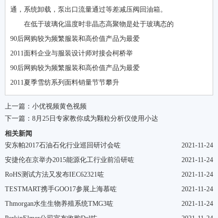
通，系统卸载，泵出口流量通过等差减压阀回油箱。
在低于玻璃化温度时非晶态高聚物是处于玻璃态的
90后网购较为频繁服装和高价值产品为最爱
2011面料企业与服装设计师对接会柯桥举
90后网购较为频繁服装和高价值产品为最爱
2011夏季雪纺系列面料销量节节攀升
上一篇：
小优视频黄色视频
下一篇：
8月25日专家教你成为颗粒分析仪使用小达
相关新闻
安东帕2017石油石化行业巡回研讨会咗
2021-11-24
安捷伦在京举办2015能源化工行业前沿研咗
2021-11-24
RoHS测试方法又发布IEC62321咗
2021-11-24
TESTMART携手GOO17参展上海慕咗
2021-11-24
Thmorgan水生生物养殖系统TMG3咗
2021-11-24